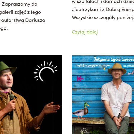
w szpitalach i domach dzie
. Zapraszamy do
„Teatrzykami z Dobrą Energ
alerii zdjęć z tego
Wszystkie szczegóły poniżej.
 autorstwa Dariusza
go.
Czytaj dalej