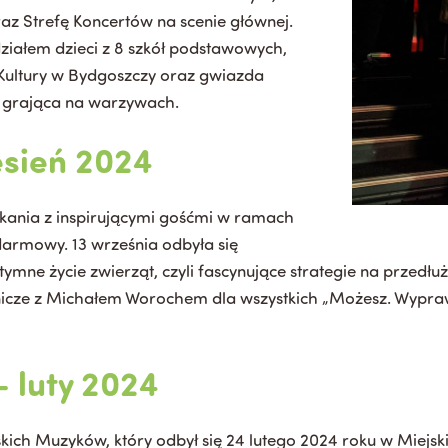
az Strefę Koncertów na scenie głównej.
działem dzieci z 8 szkół podstawowych,
Kultury w Bydgoszczy oraz gwiazda
ia grająca na warzywach.
esień 2024
kania z inspirującymi gośćmi w ramach
darmowy. 13 września odbyła się
ymne życie zwierząt, czyli fascynujące strategie na przedłu
żnicze z Michałem Worochem dla wszystkich „Możesz. Wypra
 luty 2024
kich Muzyków, który odbył się 24 lutego 2024 roku w Miejs