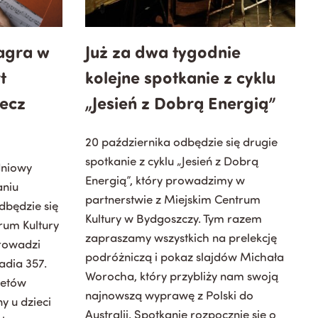
agra w
Już za dwa tygodnie
t
kolejne spotkanie z cyklu
zecz
„Jesień z Dobrą Energią”
20 października odbędzie się drugie
spotkanie z cyklu „Jesień z Dobrą
dniowy
Energią”, który
prowadzimy w
aniu
partnerstwie z Miejskim Centrum
dbędzie się
Kultury w Bydgoszczy.
Tym razem
rum Kultury
zapraszamy wszystkich na prelekcję
rowadzi
podróżniczą i pokaz slajdów Michała
adia 357.
Worocha, który przybliży nam swoją
letów
najnowszą wyprawę z Polski do
 u dzieci
Australii. Spotkanie rozpocznie się o