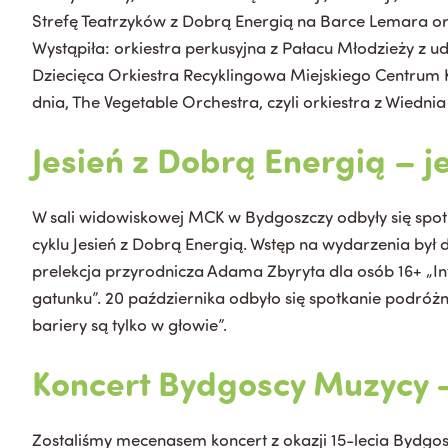
Strefę Teatrzyków z Dobrą Energią na Barce Lemara or
Wystąpiła: orkiestra perkusyjna z Pałacu Młodzieży z u
Dziecięca Orkiestra Recyklingowa Miejskiego Centrum 
dnia, The Vegetable Orchestra, czyli orkiestra z Wiedn
Jesień z Dobrą Energią – j
W sali widowiskowej MCK w Bydgoszczy odbyły się spot
cyklu Jesień z Dobrą Energią. Wstęp na wydarzenia był 
prelekcja przyrodnicza Adama Zbyryta dla osób 16+ „Int
gatunku”. 20 października odbyło się spotkanie podró
bariery są tylko w głowie”.
Koncert Bydgoscy Muzycy –
Zostaliśmy mecenasem koncert z okazji 15-lecia Bydgos