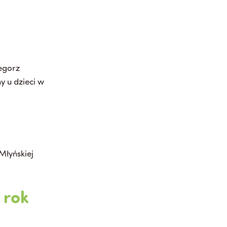
egorz
y u dzieci w
Młyńskiej
 rok