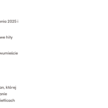
nia 2025 i
we hity
Dwumieście
n, której
anie
etlicach