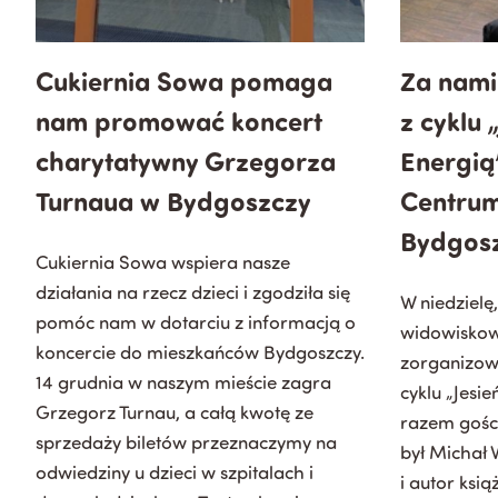
Cukiernia Sowa pomaga
Za nami
nam promować koncert
z cyklu 
charytatywny Grzegorza
Energią
Turnaua w Bydgoszczy
Centrum
Bydgos
Cukiernia Sowa wspiera nasze
działania na rzecz dzieci i zgodziła się
W niedzielę,
pomóc nam w dotarciu z informacją o
widowiskow
koncercie do mieszkańców Bydgoszczy.
zorganizowa
14 grudnia w naszym mieście zagra
cyklu „Jesi
Grzegorz Turnau, a całą kwotę ze
razem gośc
sprzedaży biletów przeznaczymy na
był Michał 
odwiedziny u dzieci w szpitalach i
i autor ksi