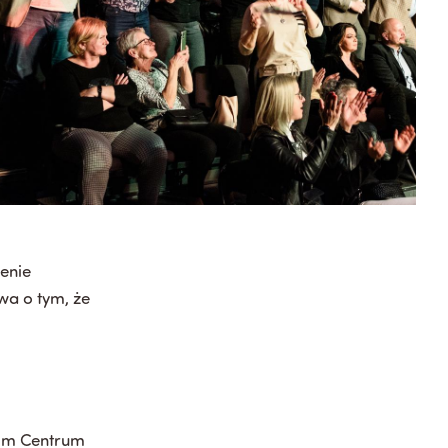
żenie
wa o tym, że
kim Centrum