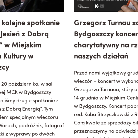
 kolejne spotkanie
Grzegorz Turnau z
„Jesień z Dobrą
Bydgoszczy koncer
” w Miejskim
charytatywny na r
 Kultury w
naszych działań
zcy
Przed nami wyjątkowy gru
wieczór – koncert w wykon
 20 października, w sali
Grzegorza Turnaua, który o
ej MCK w Bydgoszczy
14 grudnia w Miejskim Cent
liśmy drugie spotkanie z
w Bydgoszczy. Koncert pop
eń z Dobrą Energią”. Tym
red. Kuba Strzyczkowski z R
iem specjalnym wieczoru
Całą kwotę ze sprzedaży bi
Woroch, podróżnik, fotograf
przeznaczymy na odwiedziny
ążki z wyprawy po dwóch