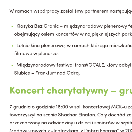
W ramach współpracy zostaliśmy partnerem następują
Klasyka Bez Granic – międzynarodowy plenerowy fest
obejmujący osiem koncertów w najpiękniejszych parka
Letnie kino plenerowe, w ramach którego mieszkańcy
filmowe w plenerze.
Międzynarodowy festiwal transVOCALE, który odbył 
Słubice – Frankfurt nad Odrą.
Koncert charytatywny – gr
7 grudnia o godzinie 18:00 w sali koncertowej MCK-u z
towarzyszył na scenie Shachar Elnatan. Cały dochód ze
przeznaczony na odwiedziny u dzieci i seniorów w szpi
środowiskowych z „Teatrzykami z Dobrą Energią” w 202