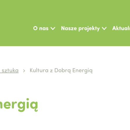
O nas
Nasze projekty
Aktual
i sztuka
Kultura z Dobrą Energią
nergią