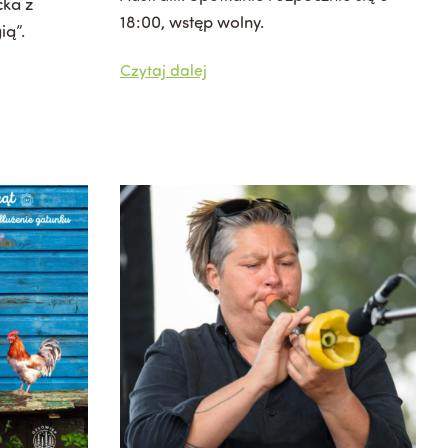
cka z
18:00, wstęp wolny.
ią”.
Czytaj dalej