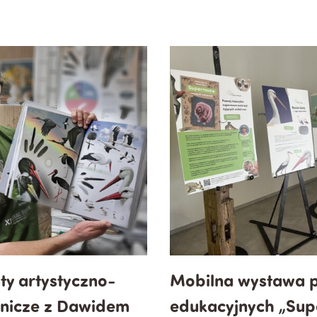
ty artystyczno-
Mobilna wystawa p
nicze z Dawidem
edukacyjnych „Su