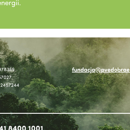
nergii.
fundacja@pvedobraen
978369
57027
2457244
41 8400 1001