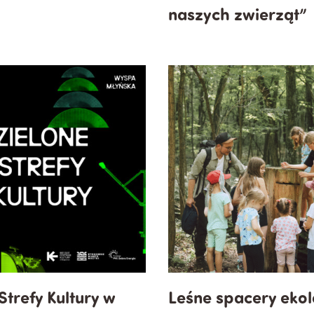
naszych zwierząt”
Strefy Kultury w
Leśne spacery eko