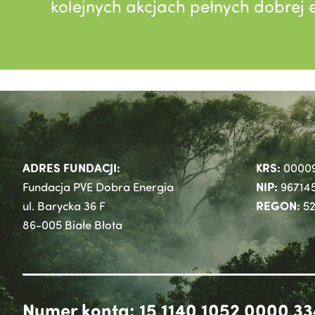
kolejnych akcjach pełnych dobrej e
ADRES FUNDACJI:
KRS:
0000
NIP:
Fundacja PVE Dobra Energia
96714
REGON:
ul. Barycka 36 F
52
86-005 Białe Błota
Numer konta: 15 1140 1052 0000 33