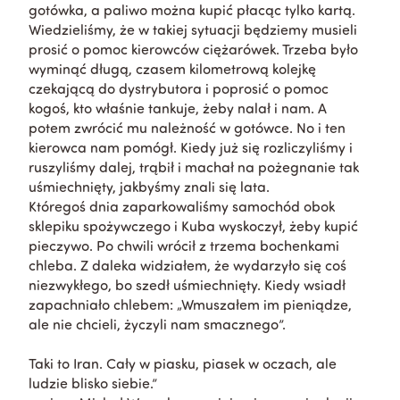
gotówka, a paliwo można kupić płacąc tylko kartą.
Wiedzieliśmy, że w takiej sytuacji będziemy musieli
prosić o pomoc kierowców ciężarówek. Trzeba było
wyminąć długą, czasem kilometrową kolejkę
czekającą do dystrybutora i poprosić o pomoc
kogoś, kto właśnie tankuje, żeby nalał i nam. A
potem zwrócić mu należność w gotówce. No i ten
kierowca nam pomógł. Kiedy już się rozliczyliśmy i
ruszyliśmy dalej, trąbił i machał na pożegnanie tak
uśmiechnięty, jakbyśmy znali się lata.
Któregoś dnia zaparkowaliśmy samochód obok
sklepiku spożywczego i Kuba wyskoczył, żeby kupić
pieczywo. Po chwili wrócił z trzema bochenkami
chleba. Z daleka widziałem, że wydarzyło się coś
niezwykłego, bo szedł uśmiechnięty. Kiedy wsiadł
zapachniało chlebem: „Wmuszałem im pieniądze,
ale nie chcieli, życzyli nam smacznego”.
Taki to Iran. Cały w piasku, piasek w oczach, ale
ludzie blisko siebie.”