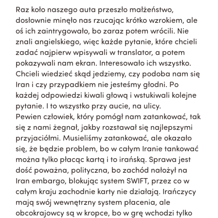
Raz koło naszego auta przeszło małżeństwo,
dosłownie minęło nas rzucając krótko wzrokiem, ale
oś ich zaintrygowało, bo zaraz potem wrócili. Nie
znali angielskiego, więc każde pytanie, które chcieli
zadać najpierw wpisywali w translator, a potem
pokazywali nam ekran. Interesowało ich wszystko.
Chcieli wiedzieć skąd jedziemy, czy podoba nam się
Iran i czy przypadkiem nie jesteśmy głodni. Po
każdej odpowiedzi kiwali głową i wstukiwali kolejne
pytanie. I to wszystko przy aucie, na ulicy.
Pewien człowiek, który pomógł nam zatankować, tak
się z nami żegnał, jakby rozstawał się najlepszymi
przyjaciółmi. Musieliśmy zatankować, ale okazało
się, że będzie problem, bo w całym Iranie tankować
można tylko płacąc kartą i to irańską. Sprawa jest
dość poważna, polityczna, bo zachód nałożył na
Iran embargo, blokując system SWIFT, przez co w
całym kraju zachodnie karty nie działają. Irańczycy
mają swój wewnętrzny system płacenia, ale
obcokrajowcy są w kropce, bo w grę wchodzi tylko