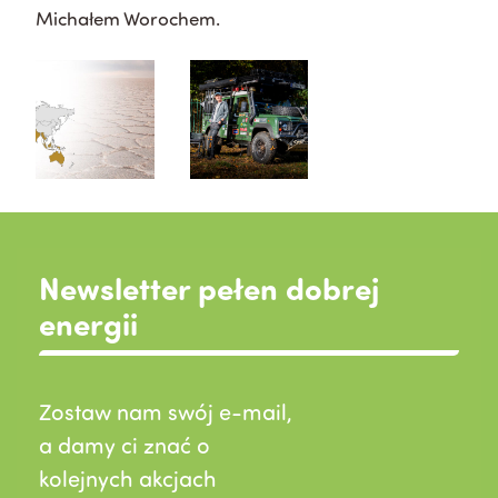
Michałem Worochem.
Newsletter pełen dobrej
energii
Zostaw nam swój e-mail,
a damy ci znać o
kolejnych akcjach