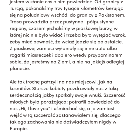
jestem w stanie coś o nim powiedzieć. Od granicy z
Turcją, pokonaliśmy trzy tysiące kilometrów kierując
się na południowy wschód, do granicy z Pakistanem.
Trasa prowadziła przez pustynne i półpustynne
regiony, czasem jechaliśmy w piaskowej burzy, w
której nic nie było widać i trzeba było wytężać wzrok,
żeby mieć pewność, że wciąż jedzie się po asfalcie.
Z piaskowej zamieci wyłaniały się inne auta albo
rogatki miasteczek i dopiero wtedy przypominałem
sobie, że jesteśmy na Ziemi, a nie na jakiejś odległej
planecie.
Ale tak trochę patrzyli na nas miejscowi. Jak na
kosmitów. Starsze kobiety pozdrawiały nas z taką
serdecznością jakby spotkały swoje wnuki. Szczerość
młodych była porażająca; potrafili powiedzieć do
nas „Hi, I love you” i uśmiechać się, a ja zamiast
wejść w tą szczerość zastanawiałem się, dlaczego
takiego zachowania nie doświadczyłem nigdy w
Europie.