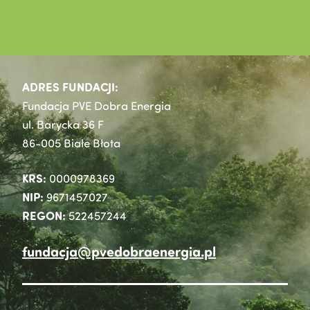
ADRES FUNDACJI:
Fundacja PVE Dobra Energia
ul. Barycka 36 F
86-005 Białe Błota
KRS:
0000978369
NIP:
9671457027
REGON:
522457244
fundacja@pvedobraenergia.pl