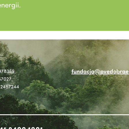
nergii.
fundacja@pvedobraen
978369
57027
2457244