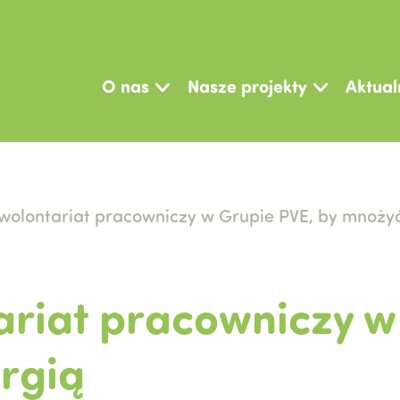
O nas
Nasze projekty
Aktual
wolontariat pracowniczy w Grupie PVE, by mnoży
riat pracowniczy w
rgią