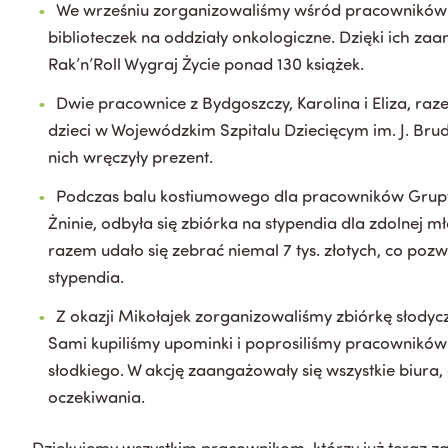
We wrześniu zorganizowaliśmy wśród pracowników z
biblioteczek na oddziały onkologiczne. Dzięki ich z
Rak’n’Roll Wygraj Życie ponad 130 książek.
Dwie pracownice z Bydgoszczy, Karolina i Eliza, ra
dzieci w Wojewódzkim Szpitalu Dziecięcym im. J. Bru
nich wręczyły prezent.
Podczas balu kostiumowego dla pracowników Grupy P
Żninie, odbyła się zbiórka na stypendia dla zdolnej 
razem udało się zebrać niemal 7 tys. złotych, co po
stypendia.
Z okazji Mikołajek zorganizowaliśmy zbiórkę słodycz
Sami kupiliśmy upominki i poprosiliśmy pracowników
słodkiego. W akcję zaangażowały się wszystkie biura,
oczekiwania.
Dziękujemy wszystkim pracownikom, którzy już teraz za