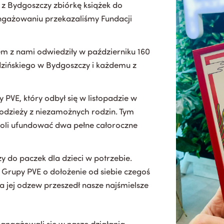
 Bydgoszczy zbiórkę książek do
aangażowaniu przekazaliśmy Fundacji
zem z nami odwiedziły w październiku 160
dzińskiego w Bydgoszczy i każdemu z
VE, który odbył się w listopadzie w
młodzieży z niezamożnych rodzin. Tym
zwoli ufundować dwa pełne całoroczne
y do paczek dla dzieci w potrzebie.
 Grupy PVE o dołożenie od siebie czegoś
 a jej odzew przeszedł nasze najśmielsze
angażowali się w nasze działania.