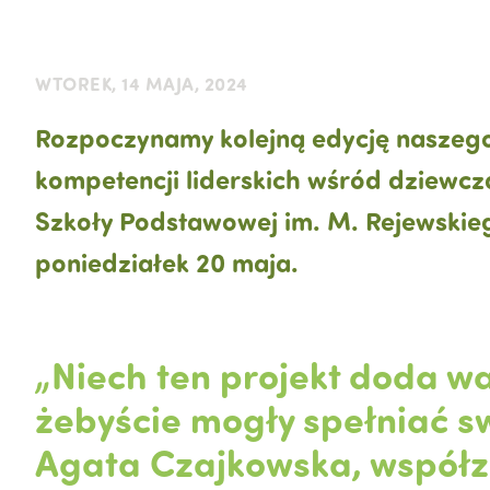
WTOREK, 14 MAJA, 2024
Rozpoczynamy kolejną edycję naszego
kompetencji liderskich wśród dziewcząt
Szkoły Podstawowej im. M. Rejewskiego
poniedziałek 20 maja.
„Niech ten projekt doda w
żebyście mogły spełniać s
Agata Czajkowska, współza