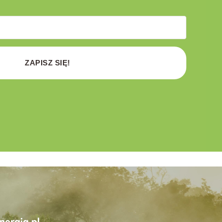
ZAPISZ SIĘ!
ergia.pl