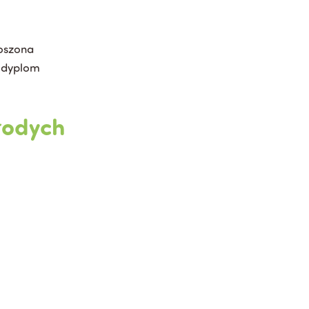
oszona
y dyplom
łodych