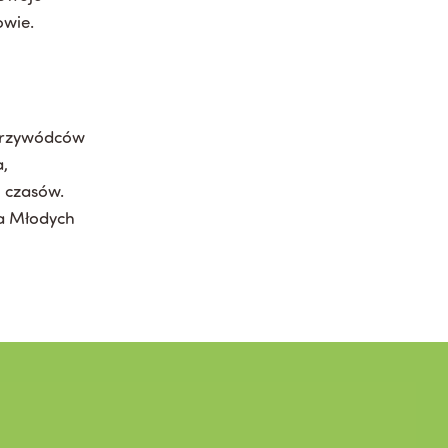
owie.
 przywódców
,
h czasów.
ła Młodych