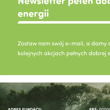
Newsletter pełen do
energii
Zostaw nam swój e-mail, a damy c
kolejnych akcjach pełnych dobrej e
ADRES FUNDACJI:
KRS:
0000