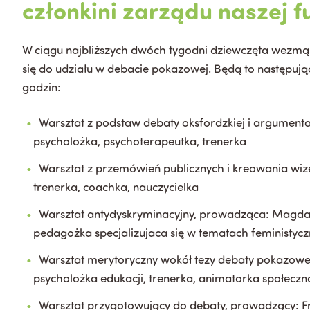
członkini zarządu naszej f
W ciągu najbliższych dwóch tygodni dziewczęta wezmą u
się do udziału w debacie pokazowej. Będą to następując
godzin:
Warsztat z podstaw debaty oksfordzkiej i argument
psycholożka, psychoterapeutka, trenerka
Warsztat z przemówień publicznych i kreowania wi
trenerka, coachka, nauczycielka
Warsztat antydyskryminacyjny, prowadząca: Magda
pedagożka specjalizujaca się w tematach feministyc
Warsztat merytoryczny wokół tezy debaty pokazowej
psycholożka edukacji, trenerka, animatorka społeczno
Warsztat przygotowujący do debaty, prowadzący: F