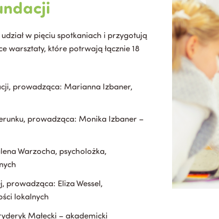
undacji
dział w pięciu spotkaniach i przygotują
e warsztaty, które potrwają łącznie 18
acji, prowadząca: Marianna Izbaner,
zerunku, prowadząca: Monika Izbaner –
lena Warzocha, psycholożka,
znych
, prowadząca: Eliza Wessel,
ści lokalnych
ryderyk Małecki – akademicki