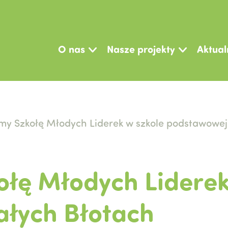
O nas
Nasze projekty
Aktual
y Szkołę Młodych Liderek w szkole podstawowej
łę Młodych Liderek
ałych Błotach