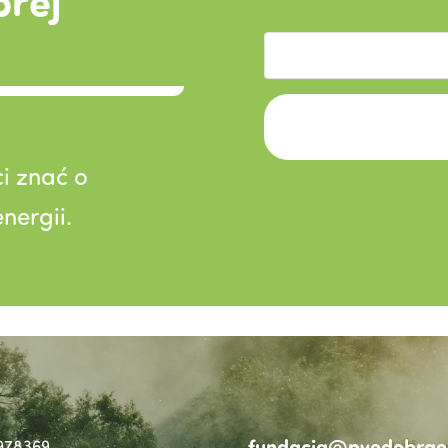
brej
i znać o
nergii.
fundacja@pvedobraen
978369