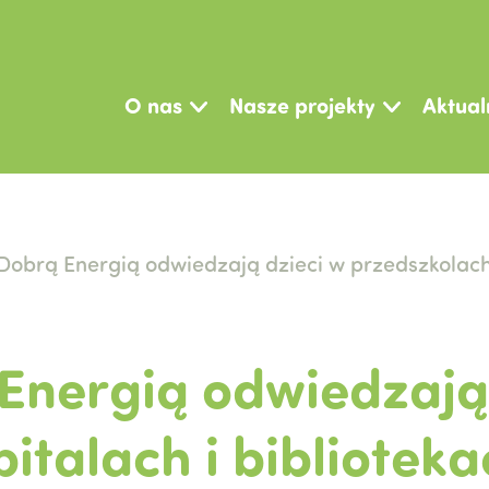
O nas
Nasze projekty
Aktual
 Dobrą Energią odwiedzają dzieci w przedszkolach,
 Energią odwiedzają
italach i bibliotek