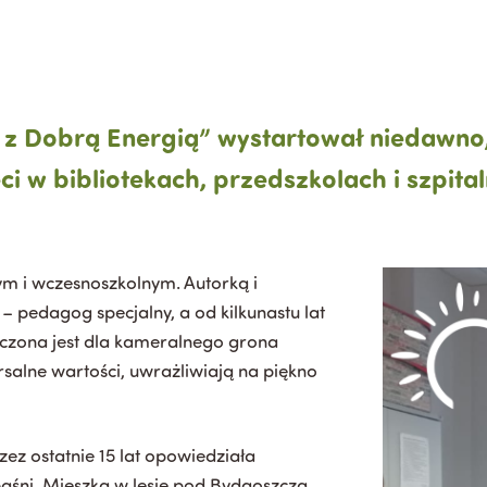
i z Dobrą Energią” wystartował niedawno
eci w bibliotekach, przedszkolach i szpit
ym i wczesnoszkolnym. Autorką i
 pedagog specjalny, a od kilkunastu lat
czona jest dla kameralnego grona
salne wartości, uwrażliwiają na piękno
zez ostatnie 15 lat opowiedziała
 baśni. Mieszka w lesie pod Bydgoszczą,