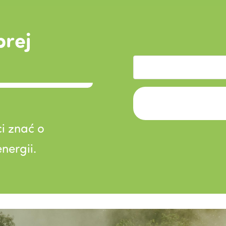
brej
i znać o
nergii.