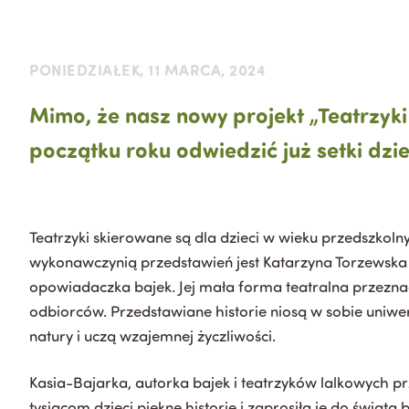
PONIEDZIAŁEK, 11 MARCA, 2024
Mimo, że nasz nowy projekt „Teatrzyk
początku roku odwiedzić już setki dzi
Teatrzyki skierowane są dla dzieci w wieku przedszkoln
wykonawczynią przedstawień jest Katarzyna Torzewska –
opowiadaczka bajek. Jej mała forma teatralna przezna
odbiorców. Przedstawiane historie niosą w sobie uniwer
natury i uczą wzajemnej życzliwości.
Kasia-Bajarka, autorka bajek i teatrzyków lalkowych pr
tysiącom dzieci piękne historie i zaprosiła je do świata