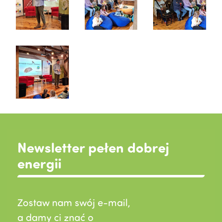
Newsletter pełen dobrej
energii
Zostaw nam swój e-mail,
a damy ci znać o