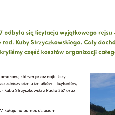
7 odbyła się licytacja wyjątkowego rejsu
red. Kuby Strzyczkowskiego. Cały dochód 
yliśmy część kosztów organizacji całeg
tamaranu, którym przez najbliższy
uczestniczy ośmiu śmiałków – licytantów,
or Kuba Strzyczkowski z Radia 357 oraz
o Mikołaja na pomoc dzieciom