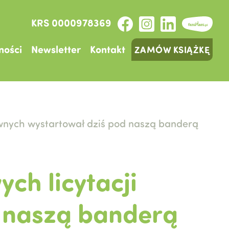
KRS 0000978369
ności
Newsletter
Kontakt
ZAMÓW KSIĄŻKĘ
ywnych wystartował dziś pod naszą banderą
ch licytacji
d naszą banderą