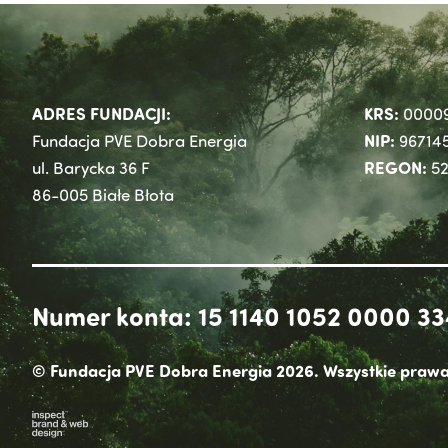
ADRES FUNDACJI:
KRS:
0000
NIP:
Fundacja PVE Dobra Energia
96714
REGON:
ul. Barycka 36 F
52
86-005 Białe Błota
Numer konta: 15 1140 1052 0000 33
© Fundacja PVE Dobra Energia 2026. Wszystkie prawa