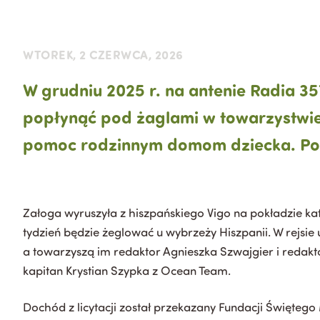
WTOREK, 2 CZERWCA, 2026
W grudniu 2025 r. na antenie Radia 35
popłynąć pod żaglami w towarzystwie 
pomoc rodzinnym domom dziecka. Pokr
Załoga wyruszyła z hiszpańskiego Vigo na pokładzie ka
tydzień będzie żeglować u wybrzeży Hiszpanii. W rejsie 
a towarzyszą im redaktor Agnieszka Szwajgier i redakt
kapitan Krystian Szypka z Ocean Team.
Dochód z licytacji został przekazany Fundacji Święteg