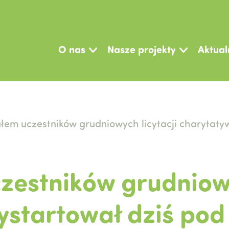
O nas
Nasze projekty
Aktual
ałem uczestników grudniowych licytacji charytat
zestników grudniowy
ystartował dziś po