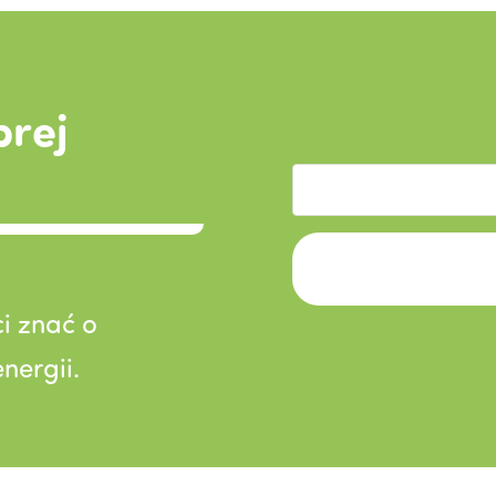
brej
i znać o
nergii.