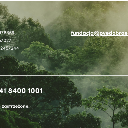
fundacja@pvedobraen
978369
57027
2457244
41 8400 1001
 zastrzeżone.