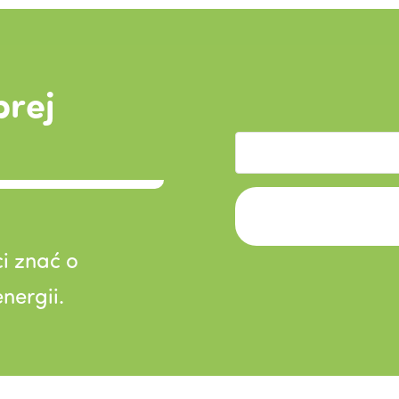
brej
i znać o
nergii.