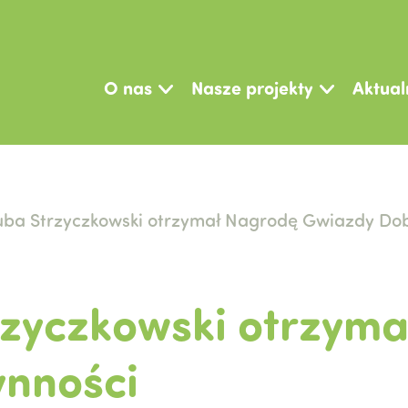
O nas
Nasze projekty
Aktual
uba Strzyczkowski otrzymał Nagrodę Gwiazdy Do
rzyczkowski otrzym
nności