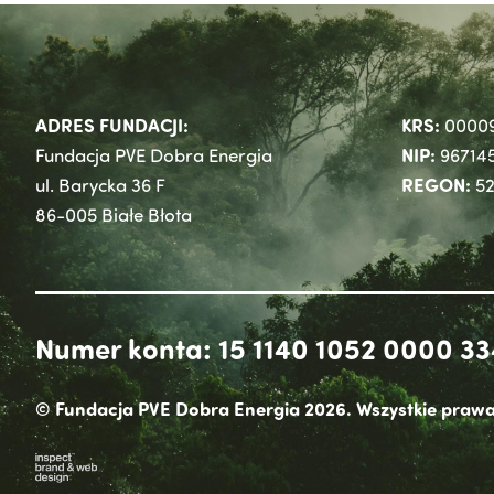
ADRES FUNDACJI:
KRS:
0000
NIP:
Fundacja PVE Dobra Energia
96714
REGON:
ul. Barycka 36 F
52
86-005 Białe Błota
Numer konta: 15 1140 1052 0000 33
© Fundacja PVE Dobra Energia 2026. Wszystkie prawa