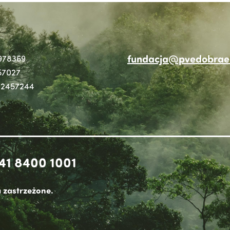
fundacja@pvedobraen
978369
57027
2457244
41 8400 1001
 zastrzeżone.