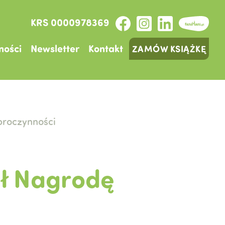
KRS 0000978369
ności
Newsletter
Kontakt
ZAMÓW KSIĄŻKĘ
broczynności
ał Nagrodę