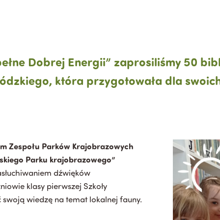
pełne Dobrej Energii” zaprosiliśmy 50 bibli
 łódzkiego, która przygotowała dla swoic
iem Zespołu Parków Krajobrazowych
wskiego Parku krajobrazowego”
nasłuchiwaniem dźwięków
niowie klasy pierwszej Szkoły
swoją wiedzę na temat lokalnej fauny.