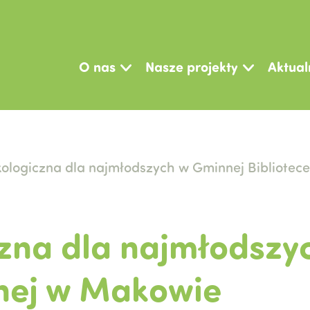
O nas
Nasze projekty
Aktual
kologiczna dla najmłodszych w Gminnej Bibliotec
zna dla najmłodszy
znej w Makowie