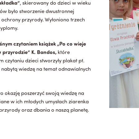
akładka”
, skierowany do dzieci w wieku
ków było stworzenie dwustronnej
 i ochrony przyrody. Wyłoniono trzech
dyplomy.
śnym czytaniem książek „Po co wieje
w przyrodzie” K. Bandos,
które
czytaniu dzieci stworzyły plakat pt.
owo nabytą wiedzę na temat odnawialnych
ało okazję poszerzyć swoją wiedzę na
siane w ich młodych umysłach ziarenka
przyrody oraz dbania o naszą planetę.