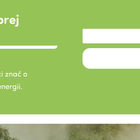
brej
i znać o
nergii.