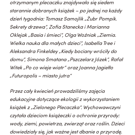
otrzymanym plecaczku znajdywało się siedem
starannie dobranych książek – po jednej na każdy
dzień tygodnia:
Tomasz Samojlik „Żubr Pompik.
Sekrety drzewa”,
Zofia Stanecka i Marianna
Oklejak „Basia i śmieci”,
Olga Woźniak „Ziemia.
Wielka nauka dla małych dzieci”,
Isabella Tree i
Aleksandra Finkeldey „Kiedy bociany wróciły do
domu”,
Simona Smatana „Pszczelarz Józek”,
Rafał
Witek „Po co wieje wiatr” oraz
Joanna Jagiełło
„Futuropolis – miasto jutra”
Przez cały kwiecień prowadziliśmy zajęcia
edukacyjne dotyczące ekologii z wykorzystaniem
książek z „Zielonego Plecaczka”. Wychowawczyni
czytała dzieciom książeczki o ochronie przyrody:
wody, ziemi, powietrza, zwierząt oraz roślin. Dzieci
dowiedziały się, jak ważne jest dbanie o przyrodę.