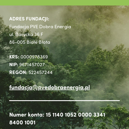
ADRES FUNDACJI:
Fundacja PVE Dobra Energia
ul. Barycka 36 F
86-005 Białe Błota
KRS:
0000978369
NIP:
9671457027
REGON:
522457244
fundacja@pvedobraenergia.pl
Numer konta: 15 1140 1052 0000 3341
8400 1001